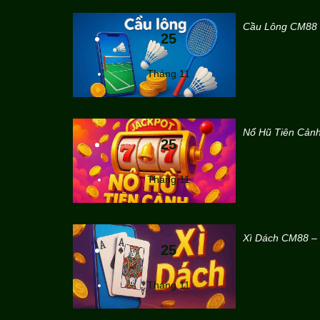
Cầu Lông CM88 
25
Tháng 11
Nổ Hũ Tiên Cản
25
Tháng 11
Xì Dách CM88 – 
25
Tháng 11