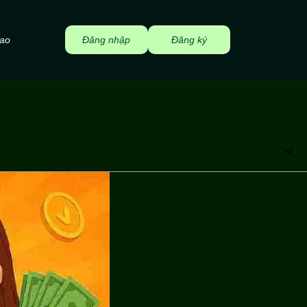
hao
Đăng nhập
Đăng ký