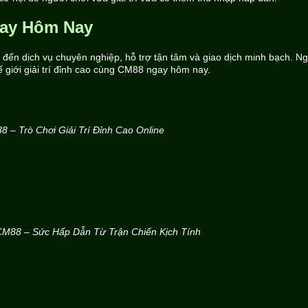
gay Hôm Nay
n dịch vụ chuyên nghiệp, hỗ trợ tận tâm và giao dịch minh bạch. Ngư
hế giới giải trí đỉnh cao cùng CM88 ngay hôm nay.
 – Trò Chơi Giải Trí Đỉnh Cao Online
M88 – Sức Hấp Dẫn Từ Trận Chiến Kịch Tính