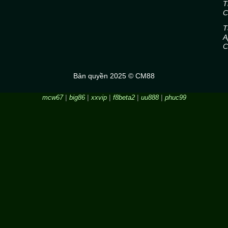
T
C
T
A
C
Bản quyền 2025 © CM88
mcw67
big86
xxvip
f8beta2
uu888
phuc99