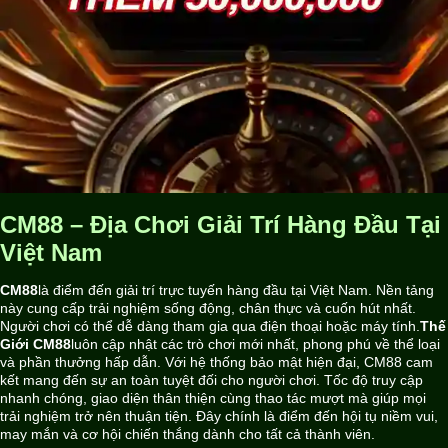
CM88 – Địa Chơi Giải Trí Hàng Đầu Tại
Việt Nam
CM88
là điểm đến giải trí trực tuyến hàng đầu tại Việt Nam. Nền tảng
này cung cấp trải nghiệm sống động, chân thực và cuốn hút nhất.
Người chơi có thể dễ dàng tham gia qua điện thoại hoặc máy tính.
Thế
Giới CM88
luôn cập nhật các trò chơi mới nhất, phong phú về thể loại
và phần thưởng hấp dẫn. Với hệ thống bảo mật hiện đại, CM88 cam
kết mang đến sự an toàn tuyệt đối cho người chơi. Tốc độ truy cập
nhanh chóng, giao diện thân thiện cùng thao tác mượt mà giúp mọi
trải nghiệm trở nên thuận tiện. Đây chính là điểm đến hội tụ niềm vui,
may mắn và cơ hội chiến thắng dành cho tất cả thành viên.