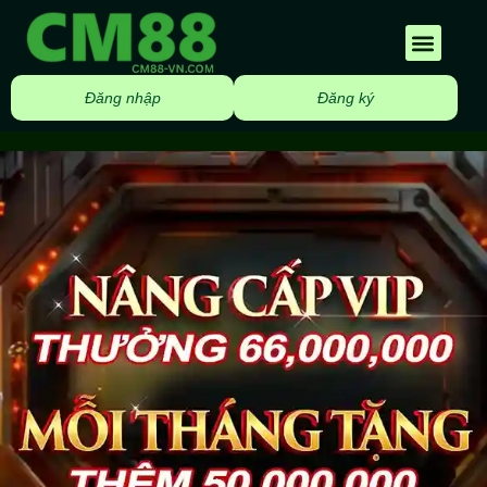
Đăng nhập
Đăng ký